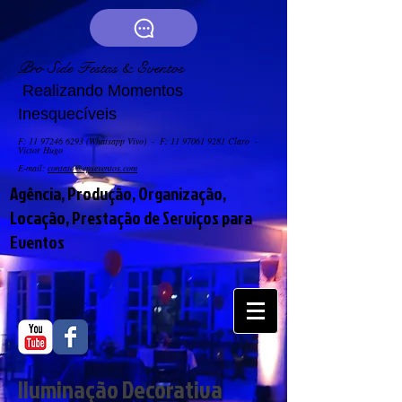
Pro Side Festas & Eventos
Realizando Momentos
Inesquecíveis
F:
11 97246 6293
(Whatsapp Vivo) - F: 11 9706
1 9281 Claro -
Victor Hugo
E-mail:
contato@epseventos.com
Agência, Produção, Organização,
Locação, Prestação de Serviços para
Eventos
Iluminação Decorativa