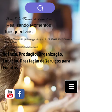
Pro Side Festas & Eventos
Realizando Momentos
Inesquecíveis
F:
11 97246 6293
(Whatsapp Vivo) - F: 11 9706
1 9281 Claro -
Victor Hugo
E-mail:
contato@epseventos.com
Agência, Produção, Organização,
Locação, Prestação de Serviços para
Eventos