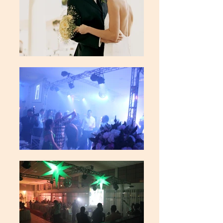
Your 14 days trial has
expired.
The trial's over, but the show must go
on! 🎬 Upgrade now to keep your web
masterpiece in the spotlight.