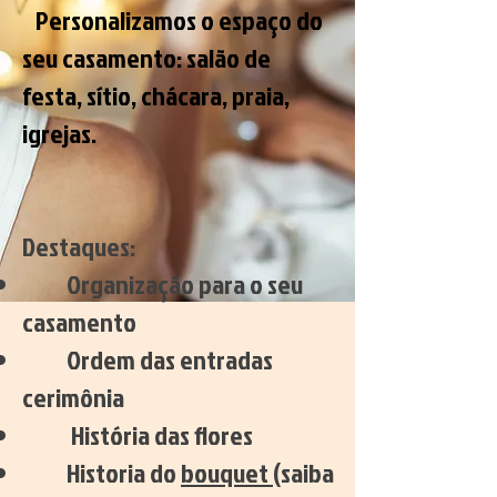
Personalizamos o espaço do
seu casamento: salão de
festa, sítio, chácara, praia,
igrejas.
Destaques:
Organização para o seu
casamento
Ordem das entradas
cerimônia
História das flores
Historia do
bouquet
(saiba