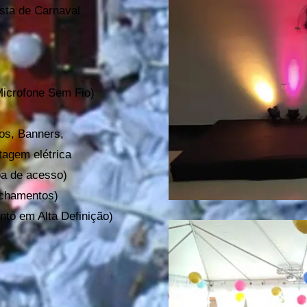
Dj som carnaval 
sta de C
arnaval
M
icrofone Sem Fio)
cos, Banners,
tagem elétrica
mpa de acesso)
Fechamentos)
nto em Alta Definição)