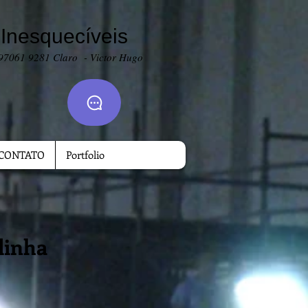
nesquecíveis
 9706
1 9281 Claro - Victor Hugo
CONTATO
Portfolio
adinha