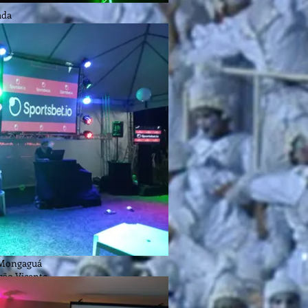
ada
s
a grande
gaguá
Vicente
ebastiao
ceia
ra
aval litoral
naval Ubatuba
aval são
 Ubatuba
caragua
hotel
pousada
santos
praia grande
 Mongaguá
são Vicente
são Sebastiao
 Boraceia