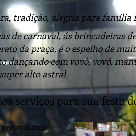
a, tradição, alegria para família 
 de carnaval, ás brincadeiras de
eto da praça, é o espelho de muit
to dançando com vovô, vovó, mam
uper alto astral
os serviços para sua festa d
 personalizado