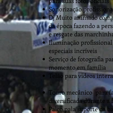
para suas fotos oficiais
Sonorização profission
​Dj Muito animado com 
da época fazendo a per
e resgate das marchinh
Iluminação profissional
especiais incríveis
Serviço de fotografia pa
momento em família
Telão para videos inter
Touro mecânico para fa
diversificada durante a 
Palco pala suporte da 