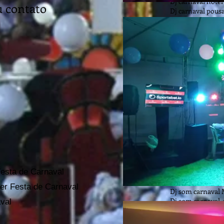
Dj carnaval hotel
u contato
Dj carnaval pous
Dj carnaval santo
Dj carnaval prai
Dj carnaval Mon
Dj carnaval são 
Dj carnaval são S
Dj carnaval Bora
Dj carnaval Rivie
DJ som festa carn
Dj som festa car
Dj som festa carn
Paulo
Dj som carnaval
Dj som carnaval 
Dj som carnaval 
Dj som carnaval 
F
esta de C
arnaval
Dj som carnaval 
Dj som carnaval 
er F
esta de C
arnaval
Dj som carnaval
Dj som carnaval 
val
Dj som carnaval 
Dj som carnaval