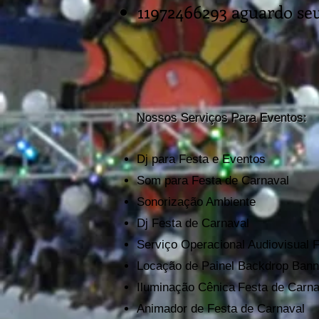
11972466293 aguardo se
Nossos Serviços Para Eventos:
Dj para Festa e Eventos
Som para Festa de Carnaval
Sonorização Ambiente
Dj F
esta de C
arnaval
Serviço Operacional Audiovisual 
Locação de Painel Backdrop Bann
Iluminação Cênica
F
esta de C
arna
Animador de F
esta de C
arnaval