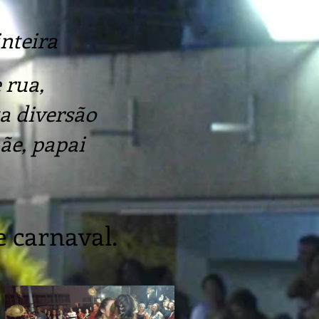
inteira
 rua,
a diversão
ãe, papai
e carnaval.