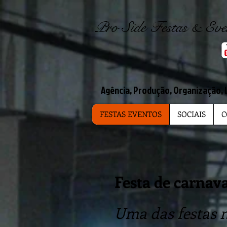
Pro Side Festas & Ev
Agência, Produção, Organização, 
FESTAS EVENTOS
SOCIAIS
C
Festa de carnav
Uma das festas
m