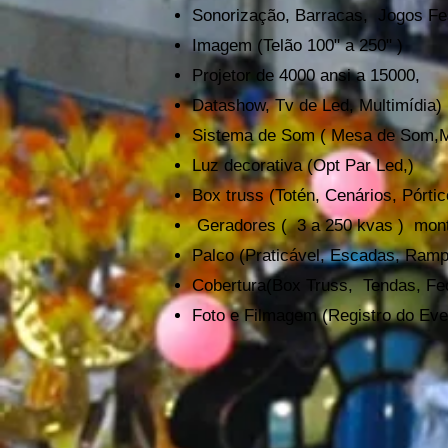
Sonorização, Barracas, Jogos F
e
Imagem (Telão 100" a 250" )
Projetor de 4000 ansi a
15000,
Datashow, Tv de Led, Multimídia)
Sistema de Som ( Mesa de Som,
Luz decorativa (Opt Par Led,)
Box truss (Totén, Cenários, Pórti
G
eradores ( 3 a 250 kvas ) mon
Palco (Praticável, Escadas, Ra
Cobertura(Box Truss, Tendas, 
Foto e Filmagem (Registro do Eve