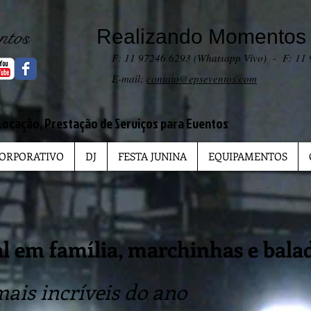
entos
Realizando Momentos I
F: 11 97246 6293 (Whatsapp Vivo) - F: 11
E-mail:
contato@epseventos.com
Locação, Prestação de Serviços para Eventos
ORPORATIVO
DJ
FESTA JUNINA
EQUIPAMENTOS
al em família, marchinhas e bal
ais incríveis do ano