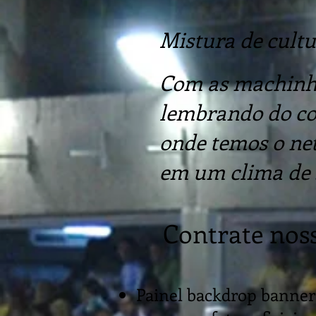
Mistura de cultur
Com as machinhas
lembrando do cor
onde temos o ne
em um clima de s
Contrate noss
Painel backdrop banner