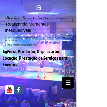
Pro Side Festas & Eventos
Realizando Momentos
Inesquecíveis
F:
11 97246 6293
(Whatsapp Vivo) - F: 11 9706
1 9281 Claro -
Victor Hugo
E-mail:
contato@epseventos.com
Agência, Produção, Organização,
Locação, Prestação de Serviços para
Eventos
Banda SPmix para sua Festa ou Evento