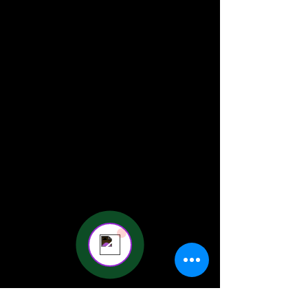
masterpiece in the spotlight.
Banda SPmix
Banda confraternização
Banda
SPmix
Banda Show
Banda casamento
Banda
Banda
Show
casamento
Send us a message
Online
💬 Start a conversation...
Banda Animada
Banda Divertida
Banda
banda
Animada
divertida