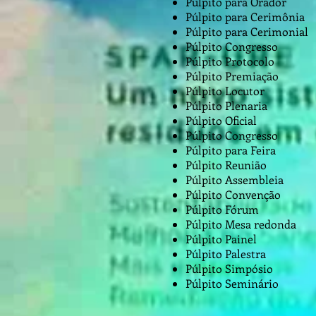
Púlpito para Orador
Púlpito para Cerimônia
Púlpito para Cerimonial
Púlpito Congresso
Púlpito Protocolo
Púlpito Premiação
Púlpito Locutor
Púlpito Plenaria
Púlpito Oficial
Púlpito Congresso
Púlpito para Feira
Púlpito Reunião
Púlpito Assembleia
Púlpito Convenção
Púlpito Fórum
Púlpito Mesa redonda
Púlpito Painel
Púlpito Palestra
Púlpito Simpósio
Púlpito Seminário