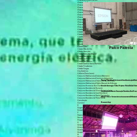
Chácara Cruzeiro do Sul
Chácara do Encosto
Chácara Dona Olívia
Chácara Inglesa
Chácara Itaim
Chácara Monte Alegre
Chácara Nossa Senhora Aparecida
Chácara Santa Maria
Chácara Santo Antônio (Zona Leste)
Chácara Santo Antônio (Zona Sul)
Chácara Seis de Outubro
Chácara Três Meninas
Cidade Ademar
Cidade Antônio Estevão de Carvalho
Cidade Continental
Cidade Dutra
Cidade Jardim
Cidade Júlia
Cidade Kemel
Cidade Líder
Palco Palesta
Cidade Mãe do Céu
Cidade Monções
Cidade Nova São Miguel
Cidade Patriarca
Cidade São Francisco
Cidade São Mateus
Cidade Satélite Santa Bárbara
Cidade Tiradentes
Cidade Vargas
City América
Colônia (Zona Leste)
Conjunto Habitacional Inácio Monteiro
Conjunto Habitacional Instituto Adventista
"Desing": "Backdrop": Cerimonial: :Som: Iluminação: Efeit
Conjunto Habitacional Padre José de Anchieta
Conjunto Habitacional Padre Manoel da Nóbrega
Conjunto Promorar Rio Claro
Gerador de energia: - Telão: - Projetor: - Painel de Led: - Stand
Conjunto Residencial Butantã
Conjunto Residencial Elisio Teixeira Leite
Iluminação Ambiente: - Decoração: Temática: - Box Truss: 
Conjunto Residencial José Bonifácio
Conjunto Residencial Santa Terezinha
Móvel:" - Palco:.--- festa aniversario: casamento: Debutante
Conjunto Residencial Vista Verde
Consolação
Show: worshop:
Cursino
E
Engenheiro Goulart
Ermelino Matarazzo
F
Fazenda Aricanduva
Ferreira
Freguesia do Ó
G
Grajaú
Granja Viana
Guaianazes
Guapira
H