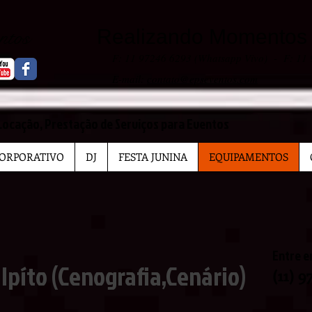
entos
Realizando Momentos I
F: 11 97246 6293 (Whatsapp Vivo) - F: 11
E-mail:
contato@epseventos.com
Locação, Prestação de Serviços para Eventos
ORPORATIVO
DJ
FESTA JUNINA
EQUIPAMENTOS
Entre e
lpíto (Cenografia,Cenário)
(11) 