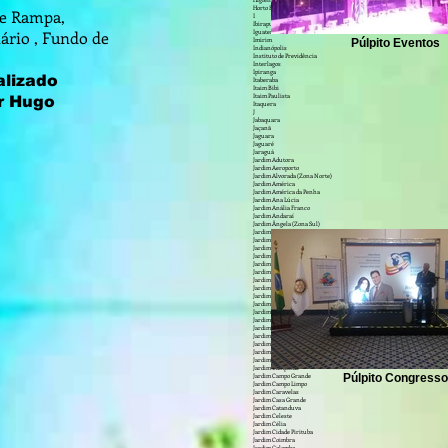
Higienópolis
Horto Florestal
 e Rampa,
I
Ibirapuera
nário , Fundo de
Iguatemi
Imirim
Púlpito Eventos
Indianópolis
Instituto de Previdência
Interlagos
Ipiranga
lizado
Itaberaba
Itaim Bibi
Itaim Paulista
r Hugo
Itaquera
J
Jabaquara
Jaçanã
Jaguara
Jaguaré
Jaraguá
Jardim Adutora
Jardim Aeroporto
Jardim Alvorada (Zona Norte)
Jardim América
Jardim América da Penha
Jardim Ana Lúcia
Jardim Anália Franco
Jardim Andaraí
Jardim Ângela (Zona Sul)
Jardim Anhangüera
Jardim Aparecida
Jardim Aricanduva
Jardim Arpoador
Jardim Avelino
Jardim Avenida
Jardim Bartira
Jardim Bela Vista (Zona Sul)
Jardim Belém
Jardim Bom Refúgio
Jardim Bonfiglioli
Jardim Botucatu
Jardim Brasil (Zona Norte)
Jardim Brasil (Zona Sul)
Jardim Caboré
Jardim Cachoeira
Jardim Camargo Novo
Jardim Campinas
Púlpito Congresso
Jardim Campo Grande
Jardim Campo Limpo
Jardim Caravelas
Jardim Casa Grande
Jardim Catanduva
Jardim Celeste
Jardim Célia
Jardim Cidade Pirituba
Jardim Coimbra