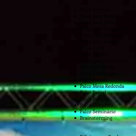
Palco Eventos
Palco para Palesta
Palco para Feira
Palco para Congresso
Palco para Palestra
Palco para Cenário
Palco Coral
Palco Desfile
Palco para Cerimonia
Palco pra Banda
Palco Convenção
Palco Fórum
Palco Mesa Redonda
Palco Painel
Palco Palestra
Palco Simpósio
Palco Seminário
Brainstorming