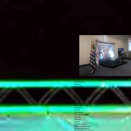
Aclimação
Água Branca
Água Fria
Água Funda
Água Rasa
Alto da Lapa
Alto da Mooca
Alto de Pinheiros
Alto do Pari
Americanópolis
Anhangüera
Aricanduva
Artur Alvim
B
Balneário Mar Paulista
Balneário São Francisco
Baronesa
Barra Funda
Barro Branco (Zona Norte)
Bela Aliança
Bela Vista
Belém
Belenzinho
Bom Retiro
Bosque da Saúde
Brás
Brasilândia
Brooklin Novo
Brooklin Paulista
Burgo Paulista
Butantã
Palco Eventos
C
Cachoeirinha
Cambuci
Campo Belo
Campo Grande
Campo Limpo
Campos Elíseos
Cangaíba
Canindé
Cantinho do Céu
Capão Redondo
Capela do Socorro
Carandiru
Carrão
Casa Verde
Casa Verde Baixa
Catumbi
Caxingui
Centro
Cerqueira César
Chácara Belenzinho
Chácara Califórnia