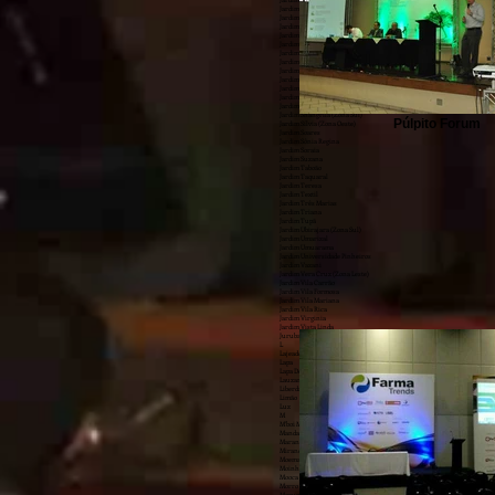
Jardim São Francisco (Zona Leste)
Jardim São Gabriel
Jardim São João (Jaraguá)
Jardim São Jorge
Jardim São Luís
Jardim São Manoel
Jardim São Paulo (Zona Leste)
Jardim São Paulo (Zona Norte)
Jardim São Pedro (Zona Sul)
Jardim São Roberto
Jardim São Vicente
Jardim Sapopemba
Jardim Satélite
Jardim Shangrilá (Zona Sul)
Púlpito Forum
Jardim Sílvia (Zona Oeste)
Jardim Soares
Jardim Sônia Regina
Jardim Soraia
Jardim Suzana
Jardim Taboão
Jardim Taquaral
Jardim Teresa
Jardim Textil
Jardim Três Marias
Jardim Triana
Jardim Tupã
Jardim Ubirajara (Zona Sul)
Jardim Umarizal
Jardim Umuarama
Jardim Universidade Pinheiros
Jardim Vazani
Jardim Vera Cruz (Zona Leste)
Jardim Vila Carrão
Jardim Vila Formosa
Jardim Vila Mariana
Jardim Vila Rica
Jardim Virginia
Jardim Vista Linda
Jurubatuba
L
Lajeado
Lapa
Lapa De Baixo
Lauzane Paulista
Liberdade
Limão
Luz
M
M'boi Mirim
Mandaqui
Maranhão
Mirandópolis
Moema
Moinho Velho
Mooca
Morro dos Ingleses