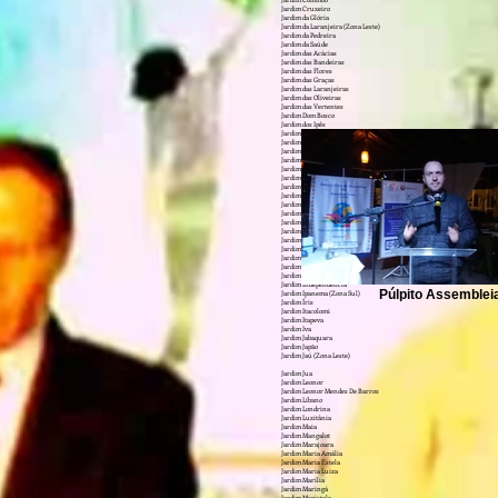
Jardim Colombo
Jardim Cruzeiro
Jardim da Glória
Jardim da Laranjeira (Zona Leste)
Jardim da Pedreira
Jardim da Saúde
Jardim das Acácias
Jardim das Bandeiras
Jardim das Flores
Jardim das Graças
Jardim das Laranjeiras
Jardim das Oliveiras
Jardim das Vertentes
Jardim Dom Bosco
Jardim dos Ipês
Jardim dos Lagos
Jardim Edi
Jardim Eledy
Jardim Esmeralda
Jardim Europa
Jardim Everest
Jardim Felicidade (Zona Oeste)
Jardim Fonte do Morumbi
Jardim Franca
Jardim Glória
Jardim Guairaca
Jardim Guarani
Jardim Guarapiranga
Jardim Guedala
Jardim Helena
Jardim Herplin
Jardim Humaitá
Jardim Independência
Púlpito Assemblei
Jardim Ipanema (Zona Sul)
Jardim Íris
Jardim Itacolomi
Jardim Itapeva
Jardim Iva
Jardim Jabaquara
Jardim Japão
Jardim Jaú (Zona Leste)
Jardim Jua
Jardim Leonor
Jardim Leonor Mendes De Barros
Jardim Líbano
Jardim Londrina
Jardim Luzitânia
Jardim Maia
Jardim Mangalot
Jardim Marajoara
Jardim Maria Amália
Jardim Maria Estela
Jardim Maria Luiza
Jardim Marília
Jardim Maringá