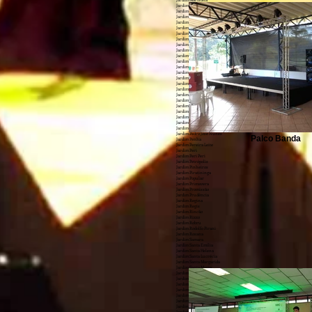
Jardim Maristela
Jardim Matarazzo
Jardim Miragaia
Jardim Modelo
Jardim Monjolo
Jardim Monte Kemel
Jardim Monte Verde
Jardim Morumbi
Jardim Nice
Jardim Norma
Jardim Nossa Senhora Do Carmo
Jardim Novo Parelheiros
Jardim Odete
Jardim Palmares (Zona Sul)
Jardim Panorama (Zona Leste)
Jardim Paraná
Jardim Parque Morumbi
Jardim Patente
Jardim Patente Novo
Jardim Paulista
Jardim Paulistano
Jardim Paulistano (Zona Norte)
Jardim Paulo VI
Jardim Pedra Branca
Jardim Pedro José Nunes
Palco Banda
Jardim Penha
Jardim Pereira Leite
Jardim Peri
Jardim Peri Peri
Jardim Petrópolis
Jardim Pinheiros
Jardim Piratininga
Jardim Popular
Jardim Primavera
Jardim Promissão
Jardim Prudência
Jardim Regina
Jardim Regis
Jardim Rincão
Jardim Rizzo
Jardim Robru
Jardim Rodolfo Pirani
Jardim Rosana
Jardim Samara
Jardim Santa Emília
Jardim Santa Helena
Jardim Santa Lucrécia
Jardim Santa Margarida
Jardim Santa Maria
Jardim Santa Terezinha (Zona Leste)
Jardim Santo Amaro
Jardim Santo Elias
Jardim São Bento
Jardim São Bernardo
Jardim São Carlos (Zona Leste)
Jardim São Cristóvão