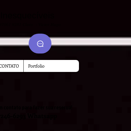
nesquecíveis
 9706
1 9281 Claro - Victor Hugo
CONTATO
Portfolio
m contato para fazer sua reserva!
97246-6293 Whatsapp