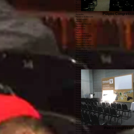
Morumbi
N
Nossa Senhora do Ó
Nova Piraju
Núcleo do Engordador
P
Púlpito Congresso
Pacaembu
Paineiras do Morumbi
Parada Inglesa
Paraíso
Paraíso do Morumbi
Paraisópolis
Parelheiros
Pari
Parque América
Parque Anhangüera
Parque Anhembi
Parque Artur Alvim
Parque Atlântico
Parque Boa Esperança
Parque Boturussu
Parque Bristol
Parque Casa de Pedra
Parque Císper
Parque Colonial
Parque Continental
Parque da Mooca
Parque da Vila Prudente
Parque das Paineiras
Parque do Carmo
Parque do Lago
Parque do Morumbi
Parque Doroteia
Parque Edu Chaves
Parque Fongaro
Parque Ibirapuera
Parque Imperial
Parque Industrial Tomas Edson
Parque Ipê
Parque Jabaquara
Parque Luis Mucciolo
Parque Mandaqui
Parque Maria Helena
Parque Maria Luiza
Parque Novo Mundo
Parque Peruche
Parque Regina
Parque Residencial da Lapa
Parque Residencial Julia
Parque Residencial Oratorio
Parque Santa Amélia
Parque Santa Madalena
Parque Santo Antônio
Parque São Domingos
Palco congresso
Parque São Jorge
Parque São Lourenço