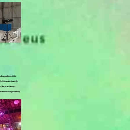
os Especiais: Banner: Palco:
 3D: - Piso de Led: - Bandas: DJ: -
- Coberturas: - "Discoteca
: festa tematica: congresso: feiras;