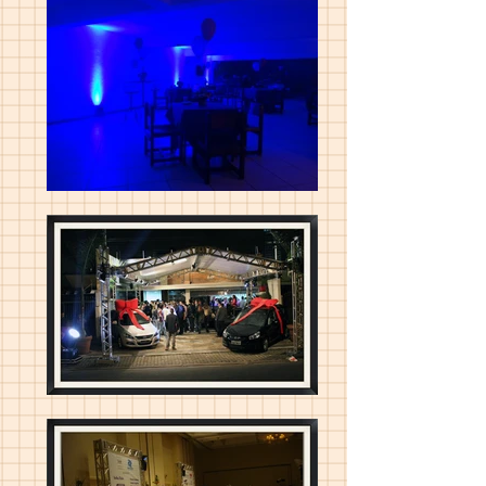
Your 14 days trial has
expired.
The trial's over, but the show must go
on! 🎬 Upgrade now to keep your web
masterpiece in the spotlight.