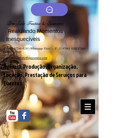
Pro Side Festas & Eventos
Realizando Momentos
Inesquecíveis
F:
11 97246 6293
(Whatsapp Vivo) - F: 11 9706
1 9281 Claro -
Victor Hugo
E-mail:
contato@epseventos.com
Agência, Produção, Organização,
Locação, Prestação de Serviços para
Eventos