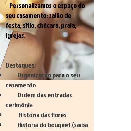
Personalizamos o espaço do
seu casamento: salão de
festa, sítio, chácara, praia,
igrejas.
Destaques:
Organização para o seu
casamento
Ordem das entradas
cerimônia
História das flores
Historia do
bouquet
(saiba