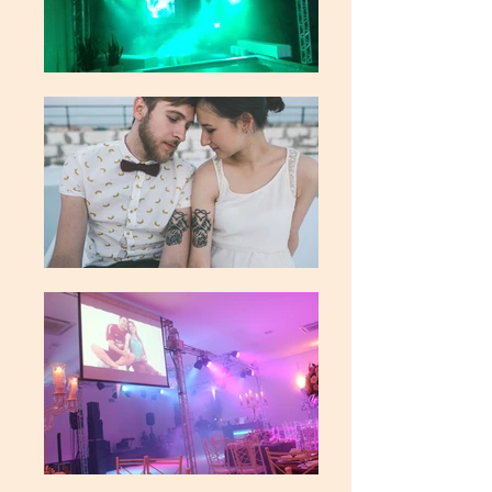
Your 14 days trial has
expired.
The trial's over, but the show must go
on! 🎬 Upgrade now to keep your web
masterpiece in the spotlight.